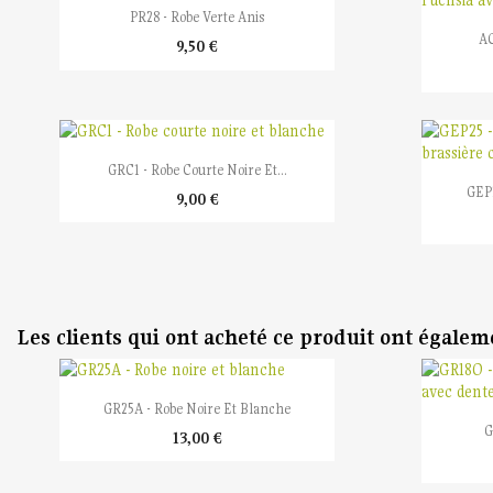

Aperçu rapide
PR28 - Robe Verte Anis
AC
9,50 €

Aperçu rapide
GRC1 - Robe Courte Noire Et...
GEP2
9,00 €
Les clients qui ont acheté ce produit ont égalem

Aperçu rapide
GR25A - Robe Noire Et Blanche
G
13,00 €