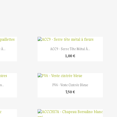

Aperçu rapide
À...
ACC9 - Serre Tête Métal À...
1,00 €

Aperçu rapide
...
PV6 - Veste Cintrée Bleue
7,50 €