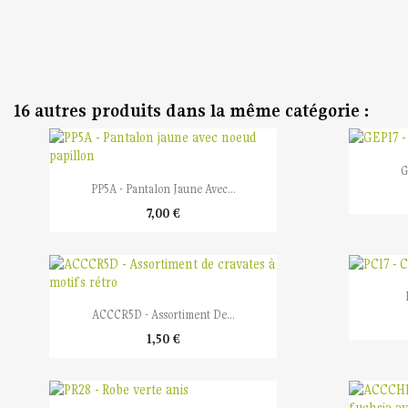
16 autres produits dans la même catégorie :
G

Aperçu rapide
PP5A - Pantalon Jaune Avec...
7,00 €

Aperçu rapide
ACCCR5D - Assortiment De...
1,50 €