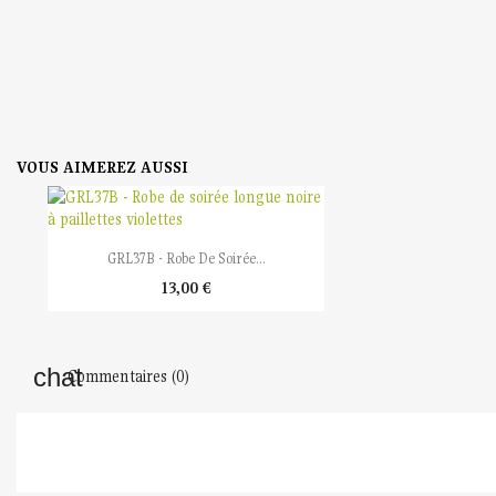
VOUS AIMEREZ AUSSI

Aperçu rapide
GRL37B - Robe De Soirée...
13,00 €
Commentaires (0)