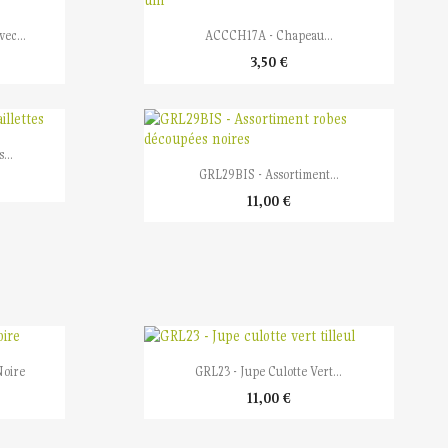

Aperçu rapide
ec...
ACCCH17A - Chapeau...
3,50 €
...

Aperçu rapide
GRL29BIS - Assortiment...
11,00 €

Aperçu rapide
Noire
GRL23 - Jupe Culotte Vert...
11,00 €