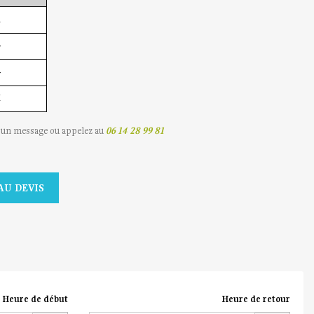
1
4
4
2
s un message ou appelez au
06 14 28 99 81
AU DEVIS
Heure de début
Heure de retour