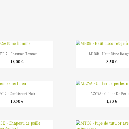


Aperçu rapide
Aperçu rapide
EP17 - Costume Homme
MH8R - Haut Disco Rouge 
13,00 €
8,50 €


Aperçu rapide
Aperçu rapide
PC17 - Combishort Noir
ACC5A - Collier De Perles
10,50 €
1,50 €