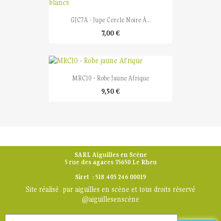
GJC7A - Jupe Cercle Noire À...
7,00 €
MRC10 - Robe Jaune Afrique
9,50 €
SARL Aiguilles en Scène
5 rue des agaces 35650 Le Rheu
Siret : 518 405 246 00019
Site réalisé par aiguilles en scène et tous droits réservé
@aiguillesenscène