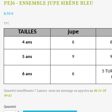
PEJ6 - ENSEMBLE JUPE SIRÈNE BLEU
8,50 €
TTC
TAILLES
jupe
4 ans
6
5 ans
9
5 TU
6 ans
6
Quantité insuffisante ? Laissez nous un message ou appelez au
06 14 28
99 81
Quantité