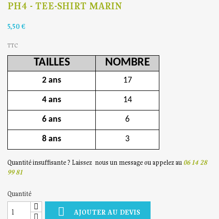
PH4 - TEE-SHIRT MARIN
5,50 €
TTC
TAILLES
NOMBRE
2 ans
17
4 ans
14
6 ans
6
8 ans
3
Quantité insuffisante ? Laissez nous un message ou appelez au
06 14 28
99 81
Quantité

AJOUTER AU DEVIS