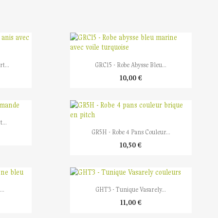

Aperçu rapide
t...
GRC15 - Robe Abysse Bleu...
10,00 €
...

Aperçu rapide
GR5H - Robe 4 Pans Couleur...
10,50 €

Aperçu rapide
..
GHT3 - Tunique Vasarely...
11,00 €