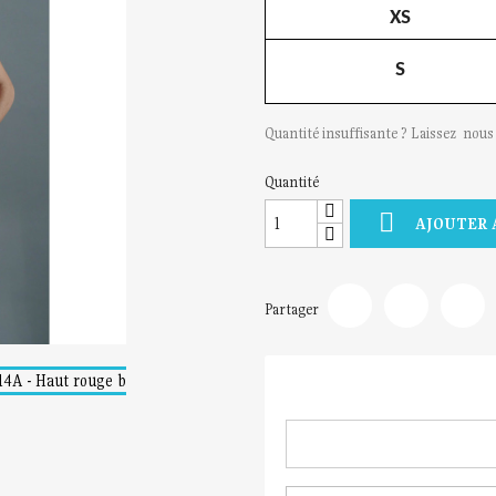
XS
S
Quantité insuffisante ? Laissez nou
Quantité

AJOUTER 
Partager