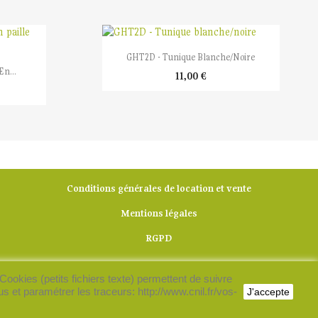

Aperçu rapide
GHT2D - Tunique Blanche/noire
n...
11,00 €
Conditions générales de location et vente
Mentions légales
RGPD
Cookies (petits fichiers texte) permettent de suivre
us et paramétrer les traceurs: http://www.cnil.fr/vos-
J'accepte