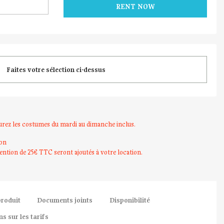
RENT NOW
Faites votre sélection ci-dessus
urez les costumes du mardi au dimanche inclus.
ion
ention de 25€ TTC seront ajoutés à votre location.
produit
Documents joints
Disponibilité
s sur les tarifs