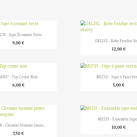

Aperçu rapide
18 - Jupe Écossaise Verte

Aperçu rapide
GRL21G - Robe Fendue Ver
9,00 €
12,00 €


Aperçu rapide
Aperçu rapide
MH17 - Top Croisé Noir
MJC1D - Jupe 6 Pans Vert
6,00 €
5,00 €

Aperçu rapide
MEJ25 - Ensemble Jupe.

Aperçu rapide
 - Chemise Homme Jaune...
10,00 €
7,50 €