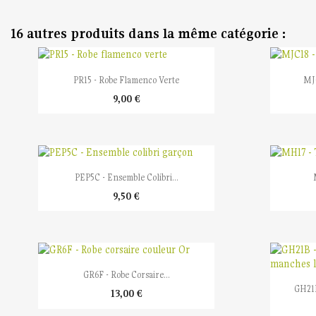
16 autres produits dans la même catégorie :

Aperçu rapide
PR15 - Robe Flamenco Verte
MJC
9,00 €

Aperçu rapide
PEP5C - Ensemble Colibri...
9,50 €

Aperçu rapide
GR6F - Robe Corsaire...
GH21B
13,00 €