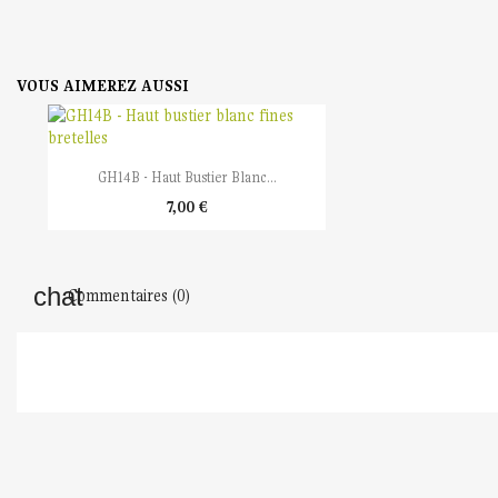
VOUS AIMEREZ AUSSI

Aperçu rapide
GH14B - Haut Bustier Blanc...
7,00 €
Commentaires (0)