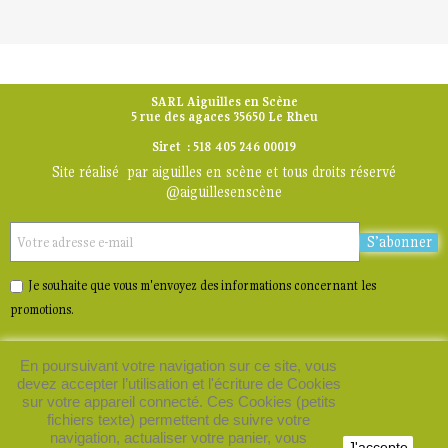
SARL Aiguilles en Scène
5 rue des agaces 35650 Le Rheu
Siret : 518 405 246 00019
Site réalisé par aiguilles en scène et tous droits réservé
@aiguillesenscène
S’abonner
Je souhaite que vous m'envoyez des informations concernant les
promotions.
En poursuivant votre navigation sur ce site, vous
devez accepter l’utilisation et l'écriture de Cookies
sur votre appareil connecté. Ces Cookies (petits
fichiers texte) permettent de suivre votre
navigation, actualiser votre panier, vous
J'accepte